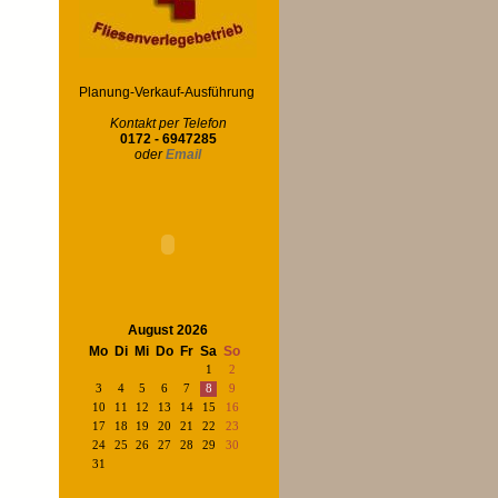
Planung-Verkauf-Ausführung
Kontakt per Telefon
0172 - 6947285
oder
Email
August 2026
Mo
Di
Mi
Do
Fr
Sa
So
1
2
3
4
5
6
7
8
9
10
11
12
13
14
15
16
17
18
19
20
21
22
23
24
25
26
27
28
29
30
31