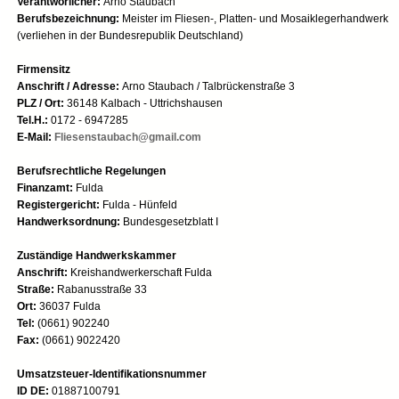
Verantworlicher:
Arno Staubach
Berufsbezeichnung:
Meister im Fliesen-, Platten- und Mosaiklegerhandwerk
(verliehen in der Bundesrepublik Deutschland)
Firmensitz
Anschrift / Adresse:
Arno Staubach / Talbrückenstraße 3
PLZ / Ort:
36148 Kalbach - Uttrichshausen
Tel.H.:
0172 - 6947285
E-Mail:
Fliesenstaubach@gmail.com
Berufsrechtliche Regelungen
Finanzamt:
Fulda
Registergericht:
Fulda - Hünfeld
Handwerksordnung:
Bundesgesetzblatt I
Zuständige Handwerkskammer
Anschrift:
Kreishandwerkerschaft Fulda
Straße:
Rabanusstraße 33
Ort:
36037 Fulda
Tel:
(0661) 902240
Fax:
(0661) 9022420
Umsatzsteuer-Identifikationsnummer
ID DE:
01887100791